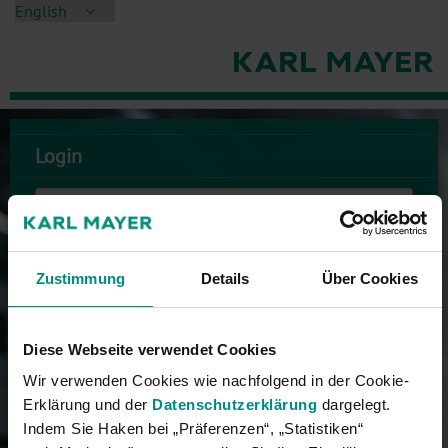
Login
Zustimmung
Details
Über Cookies
Forgot password?
Sign in
Diese Webseite verwendet Cookies
Registration
Wir verwenden Cookies wie nachfolgend in der Cookie-
Erklärung und der
Datenschutzerklärung
dargelegt.
Are you an end customer or an authorized business
Indem Sie Haken bei „Präferenzen“, „Statistiken“
partner of KARL MAYER? Register now for the Customer